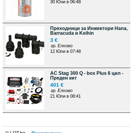
30 Юни в 06:48
Преходници за Инжектори Hana,
Barracuda и Keihin
3 €
гр. Елхово
12 Юли в 07:48
AC Stag 300 Q - box Plus 6 цил -
Преден кит
401 €
гр. Елхово
21 Юли в 08:41