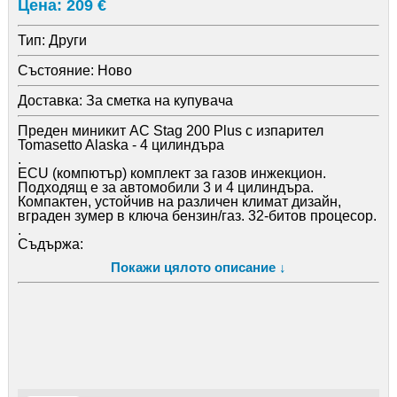
Цена: 209 €
Тип:
Други
Състояние:
Ново
Доставка:
За сметка на купувача
Преден миникит AC Stag 200 Plus с изпарител
Tomasetto Alaska - 4 цилиндъра
.
ECU (компютър) комплект за газов инжекцион.
Подходящ е за автомобили 3 и 4 цилиндъра.
Компактен, устойчив на различен климат дизайн,
вграден зумер в ключа бензин/газ. 32-битов процесор.
.
Съдържа:
.
Покажи цялото описание ↓
Изпарител Tomasetto Nordic
.
Инжекторна рейка Valtek.
.
ECU Stag 200 Plus с кабелаж, филтър, сензор ниво,
MAP сензор, ключ (централа), и аксесоари.
.
За автомобили до 160 k. c.