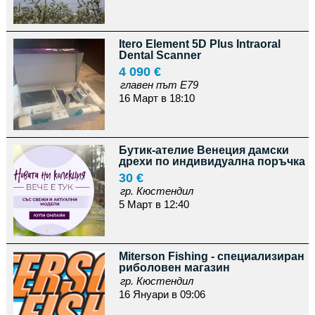
Itero Element 5D Plus Intraoral
Dental Scanner
4 090 €
главен път Е79
16 Март в 18:10
Бутик-ателие Венеция дамски
дрехи по индивидуална поръчка
30 €
гр. Кюстендил
5 Март в 12:40
Miterson Fishing - специализиран
риболовен магазин
гр. Кюстендил
16 Януари в 09:06