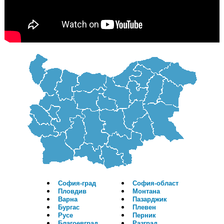
София-град
София-област
Пловдив
Монтана
Варна
Пазарджик
Бургас
Плевен
Русе
Перник
Благоевград
Разград