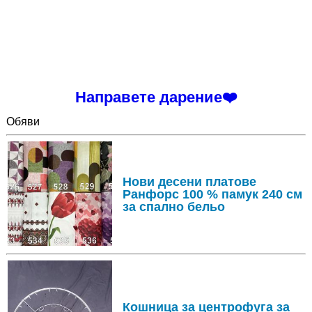
Направете дарение❤️
Обяви
Нови десени платове
Ранфорс 100 % памук 240 см
за спално бельо
Кошница за центрофуга за