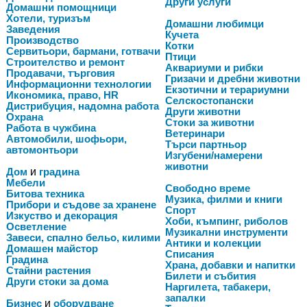
Други услуги
Домашни помощници
Хотели, туризъм
Домашни любимци
Заведения
Кучета
Производство
Котки
Сервитьори, бармани, готвачи
Птици
Строителство и ремонт
Аквариуми и рибки
Продавачи, търговия
Гризачи и дребни животни
Информационни технологии
Екзотични и терариумни
Икономика, право, HR
Селскостопански
Дистрибуция, надомна работа
Други животни
Охрана
Стоки за животни
Работа в чужбина
Ветеринари
Автомобили, шофьори,
Търси партньор
автомонтьори
Изгубени/намерени
животни
Дом
и
градина
Мебели
Свободно време
Битова техника
Музика, филми и книги
Прибори и съдове за хранене
Спорт
Изкуство и декорация
Хоби, къмпинг, риболов
Осветление
Музикални инструменти
Завеси, спално бельо, килими
Антики и колекции
Домашен майстор
Списания
Градина
Храна, добавки и напитки
Стайни растения
Билети и събития
Други стоки за дома
Наргилета, табакери,
запалки
Бизнес
и
оборудване