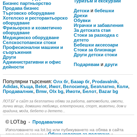
Туризъм и екскурзии
Бизнес партньорство
Продава бизнес
Детски
и
бебешки
Търговско оборудване
Дрехи
Хотелско и ресторантьорско
Обувки
оборудване
Играчки и забавления
Фризьорско и козметично
За детската стая
оборудване
Стоки за разходка с
Медицинско оборудване
детето
Селскостопански стоки
Бебешки аксесоари
Професионални машини и
Стоки за близнаци
съоръжения
Други детски стоки
Други
Административни и офис
Подарявам
и
други
дейности
Популярни търсения:
Олх бг
,
Базар бг
,
Prodavalnik
,
Adidas
,
Къща
,
Belot
,
Имот
,
Велосипед
,
Безплатно
,
Коли
,
Продавалник
,
Bmw
,
Olx bg
,
Имоти
,
Белот
,
Bazar bg
ЛОТ.БГ e сайт за безплатни обяви за работа, автомобили, имоти,
лични вещи, домашни любимци, електроника, спорт, животни, дом и
градина, мода, бебето и детето...
© LOT.bg -
Продавалник
Използването на lot.bg или пубикуването на обява в сайта
Общи условия за ползване
означава съгласие с
и