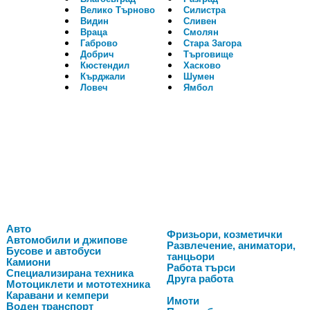
Велико Търново
Силистра
Видин
Сливен
Враца
Смолян
Габрово
Стара Загора
Добрич
Търговище
Кюстендил
Хасково
Кърджали
Шумен
Ловеч
Ямбол
Авто
Фризьори, козметички
Автомобили и джипове
Развлечение, аниматори,
Бусове и автобуси
танцьори
Камиони
Работа търси
Специализирана техника
Друга работа
Мотоциклети и мототехника
Каравани и кемпери
Имоти
Воден транспорт