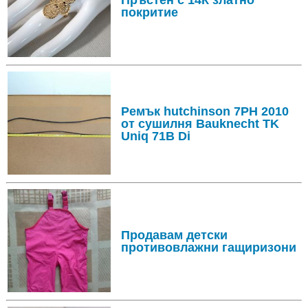
Пръстен с 14К златно
покритие
Ремък hutchinson 7PH 2010
от сушилня Bauknecht TK
Uniq 71B Di
Продавам детски
противовлажни гащиризони