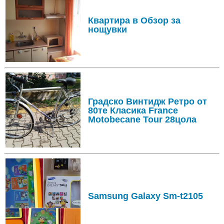
Квартира в Обзор за
нощувки
Градско Винтидж Ретро от
80те Класика France
Motobecane Tour 28цола
Samsung Galaxy Sm-t2105