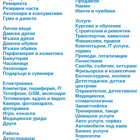
Продажби
Ремаркета
Наеми
Резервни части
Имоти в чужбина
Аксесоари и консумативи
Гуми и джанти
Услуги
Курсове и обучение
Лични вещи
Строителни и ремонтни
Дамски дрехи
Транспортни, хамалски
Мъжки дрехи
Финансови, правни
Дамски обувки
Компютърни, IT услуги,
Мъжки обувки
сервиз
Парфюмерия и козметика
Преводи, легализации
Бижутерия
Почистване
Часовници
Сватби, събития, кетъринг
Аксесоари
Фризьорски и козметични
Подаръци и сувенири
Болногледачи, хосписи
Детегледачки, детски
Електроника
центрове
Компютри, периферия, IT
Охранителни, детективски
Телефони, GSM, аксесоари
Медицински,
Телевизори, аудио и видео
стоматологични
Камери, фотоапарати,
Занаятчийски
фоторамки
Тренировки, танци
Игри, конзоли
Шивашки услуги
Медицински уреди
Авто услуги, сервиз
Други
Автомобили под наем
Бизнес услуги
Работа
Хороскопи
Детегледачки