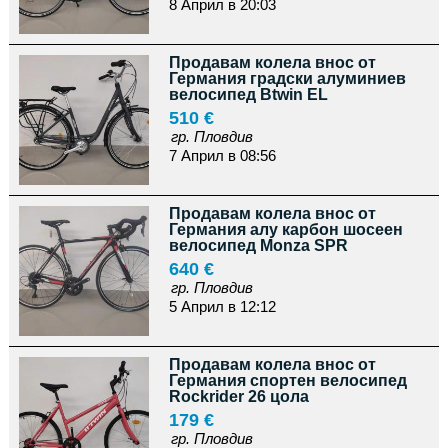
8 Април в 20:03
Продавам колела внос от
Германия градски алуминиев
велосипед Btwin EL
510 €
гр. Пловдив
7 Април в 08:56
Продавам колела внос от
Германия алу карбон шосеен
велосипед Monza SPR
640 €
гр. Пловдив
5 Април в 12:12
Продавам колела внос от
Германия спортен велосипед
Rockrider 26 цола
179 €
гр. Пловдив