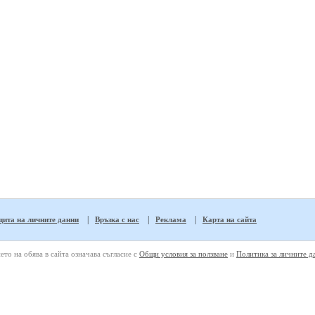
|
|
|
ита на личните данни
Връзка с нас
Реклама
Карта на сайта
ето на обява в сайта означава съгласие с
Общи условия за ползване
и
Политика за личните д