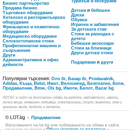
Туризъм и екскурзии
Бизнес партньорство
Продава бизнес
Детски
и
бебешки
Търговско оборудване
Дрехи
Хотелско и ресторантьорско
Обувки
оборудване
Играчки и забавления
Фризьорско и козметично
За детската стая
оборудване
Стоки за разходка с
Медицинско оборудване
детето
Селскостопански стоки
Бебешки аксесоари
Професионални машини и
Стоки за близнаци
съоръжения
Други детски стоки
Други
Административни и офис
Подарявам
и
други
дейности
Популярни търсения:
Олх бг
,
Базар бг
,
Prodavalnik
,
Adidas
,
Къща
,
Belot
,
Имот
,
Велосипед
,
Безплатно
,
Коли
,
Продавалник
,
Bmw
,
Olx bg
,
Имоти
,
Белот
,
Bazar bg
ЛОТ.БГ e сайт за безплатни обяви за работа, автомобили, имоти,
лични вещи, домашни любимци, електроника, спорт, животни, дом и
градина, мода, бебето и детето...
© LOT.bg -
Продавалник
Използването на lot.bg или пубикуването на обява в сайта
Общи условия за ползване
означава съгласие с
и