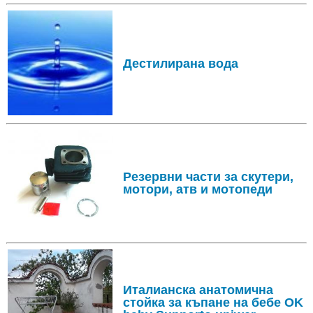
Дестилирана вода
Резервни части за скутери,
мотори, атв и мотопеди
Италианска анатомична
стойка за къпане на бебе OK