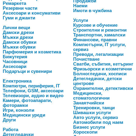
Продажби
Ремаркета
Наеми
Резервни части
Имоти в чужбина
Аксесоари и консумативи
Гуми и джанти
Услуги
Курсове и обучение
Лични вещи
Строителни и ремонтни
Дамски дрехи
Транспортни, хамалски
Мъжки дрехи
Финансови, правни
Дамски обувки
Компютърни, IT услуги,
Мъжки обувки
сервиз
Парфюмерия и козметика
Преводи, легализации
Бижутерия
Почистване
Часовници
Сватби, събития, кетъринг
Аксесоари
Фризьорски и козметични
Подаръци и сувенири
Болногледачи, хосписи
Детегледачки, детски
Електроника
центрове
Компютри, периферия, IT
Охранителни, детективски
Телефони, GSM, аксесоари
Медицински,
Телевизори, аудио и видео
стоматологични
Камери, фотоапарати,
Занаятчийски
фоторамки
Тренировки, танци
Игри, конзоли
Шивашки услуги
Медицински уреди
Авто услуги, сервиз
Други
Автомобили под наем
Бизнес услуги
Работа
Хороскопи
Детегледачки