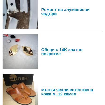
Ремонт на алуминиеви
чадъри
Обеци с 14K златно
покритие
мъжки чехли естествена
кожа м. 12 камел