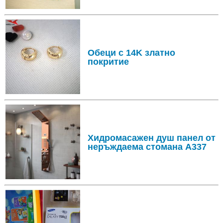
Обеци с 14K златно
покритие
Хидромасажен душ панел от
неръждаема стомана А337