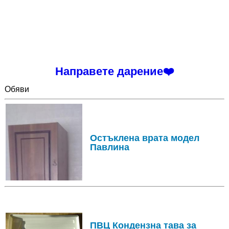
Направете дарение❤️
Обяви
Остъклена врата модел
Павлина
ПВЦ Кондензна тава за