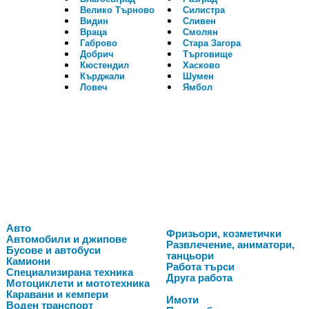
Велико Търново
Силистра
Видин
Сливен
Враца
Смолян
Габрово
Стара Загора
Добрич
Търговище
Кюстендил
Хасково
Кърджали
Шумен
Ловеч
Ямбол
Авто
Фризьори, козметички
Автомобили и джипове
Развлечение, аниматори,
Бусове и автобуси
танцьори
Камиони
Работа търси
Специализирана техника
Друга работа
Мотоциклети и мототехника
Каравани и кемпери
Имоти
Воден транспорт