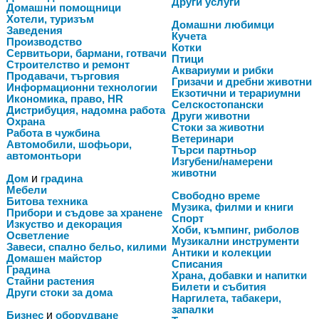
Други услуги
Домашни помощници
Хотели, туризъм
Домашни любимци
Заведения
Кучета
Производство
Котки
Сервитьори, бармани, готвачи
Птици
Строителство и ремонт
Аквариуми и рибки
Продавачи, търговия
Гризачи и дребни животни
Информационни технологии
Екзотични и терариумни
Икономика, право, HR
Селскостопански
Дистрибуция, надомна работа
Други животни
Охрана
Стоки за животни
Работа в чужбина
Ветеринари
Автомобили, шофьори,
Търси партньор
автомонтьори
Изгубени/намерени
животни
Дом
и
градина
Мебели
Свободно време
Битова техника
Музика, филми и книги
Прибори и съдове за хранене
Спорт
Изкуство и декорация
Хоби, къмпинг, риболов
Осветление
Музикални инструменти
Завеси, спално бельо, килими
Антики и колекции
Домашен майстор
Списания
Градина
Храна, добавки и напитки
Стайни растения
Билети и събития
Други стоки за дома
Наргилета, табакери,
запалки
Бизнес
и
оборудване