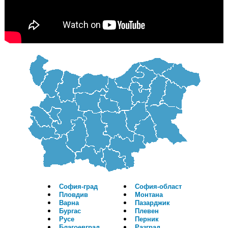
София-град
София-област
Пловдив
Монтана
Варна
Пазарджик
Бургас
Плевен
Русе
Перник
Благоевград
Разград