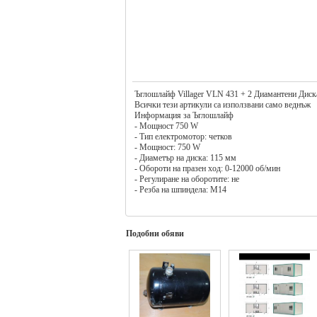
Ъглошлайф Villager VLN 431 + 2 Диамантени Диск
Всички тези артикули са използвани само веднъж
Информация за Ъглошлайф
- Мощност 750 W
- Тип електромотор: четков
- Мощност: 750 W
- Диаметър на диска: 115 мм
- Обороти на празен ход: 0-12000 об/мин
- Регулиране на оборотите: не
- Резба на шпиндела: М14
- Вид захранване: мрежово
- Нетно тегло: 1.930 кг
2 Диамантени Диска Ø115mm
Лично предаване в Варна
Подобни обяви