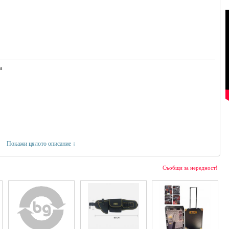
а
Покажи цялото описание ↓
Съобщи за нередност!