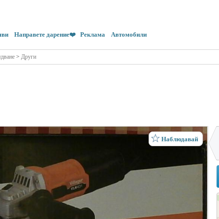
яви
Направете дарение❤️
Реклама
Автомобили
удване
>
Други
Наблюдавай