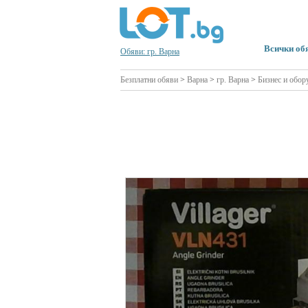
Всички об
Обяви: гр. Варна
Безплатни обяви
>
Варна
>
гр. Варна
>
Бизнес и обор