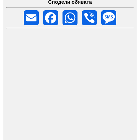
Сподели обявата
Email
Facebook
WhatsApp
Viber
Message