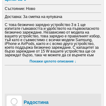
Състояние:
Ново
Доставка:
За сметка на купувача
С това безжично зарядно устройство 3 в 1 ще
изпитате гъвкавостта и удобството на първокласното
безжично зареждане. Независимо от модела на
вашето устройство, това зарядно е правилният избор,
тъй като е съвместимо с всички модели Samsung,
iPhone и AirPods, както и с всяко друго устройство,
което поддържа безжично зареждане. С капацитет за
бързо зареждане от 15 W вашите устройства ще се
зареждат бързо, така че можете да се върнете към
дейностите си, без да чакате.
Покажи цялото описание ↓
Основните функции:
Едновременно зареждане на телефон, часовник и
слушалки: Тази станция за зареждане ви позволява
да зареждате телефона, часовника и слушалките
едновременно, без да са необходими кабели.
Функция за бързо зареждане (Fast Charge 15W): С
поддръжка за бързо зареждане до 15W, вашите
устройства ще се зареждат с бързи темпове.
Универсална съвместимост: Това зарядно устройство
е съвместимо с всички модели телефони Samsung,
iPhone, AirPods и всяко друго устройство, което
Радостина
приема безжично зареждане.