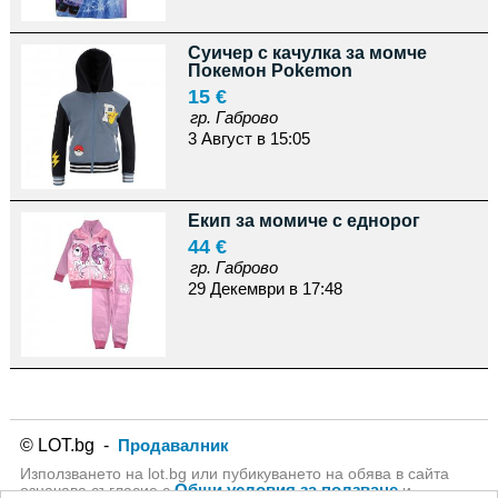
Суичер с качулка за момче
Покемон Pokemon
15 €
гр. Габрово
3 Август в 15:05
Екип за момиче с еднорог
44 €
гр. Габрово
29 Декември в 17:48
© LOT.bg -
Продавалник
Използването на lot.bg или пубикуването на обява в сайта
Общи условия за ползване
означава съгласие с
и