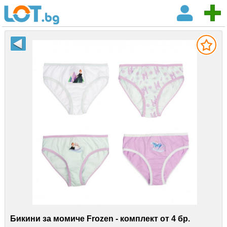
Бикини за момиче Frozen - комплект от 4 бр.