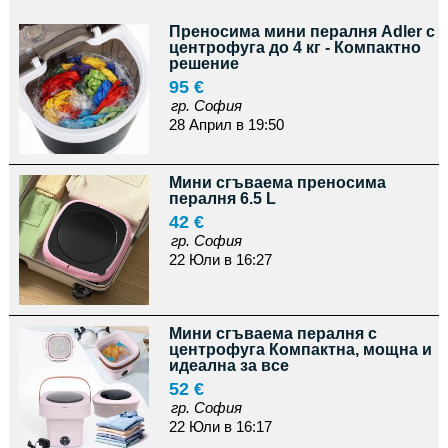
Преносима мини пералня Adler с
центрофуга до 4 кг - Компактно
решение
95 €
гр. София
28 Април в 19:50
Мини сгъваема преносима
пералня 6.5 L
42 €
гр. София
22 Юли в 16:27
Мини сгъваема пералня с
центрофуга Компактна, мощна и
идеална за все
52 €
гр. София
22 Юли в 16:17