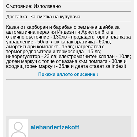
Състояние:
Използвано
Доставка:
За сметка на купувача
Казан от карборан и барабан с ремъчна шайба за
автоматична пералня Индезит и Аристон 6 кг в
отлично състочние - 130лв - продаден; горна платка за
управление - 50лв; люк капак вратичка - 60лв;
амортисьори комплект - 15лв; нагревател с
термопредпазители и термосонда - 15 лв;
ниворегулатор - 23 лв; електромагнитен клапан - 10лв;
долен маркуч с топче от казана към помпата - 30лв и
входящ горен маркуч - 35лв и двата стават за indezit
hotpoint ariston; казанче контейнер за препарат - 30лв;
Покажи цялото описание ↓
пружина за уплътнението на люка - 10лв; изходящ
маркуч - 10 лв; решетка за течен препарат - 5лв.
alehandertzekoff