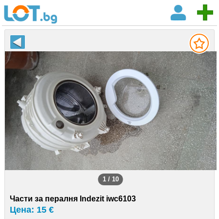
1 / 10
Части за пералня Indezit iwc6103
Цена: 15 €