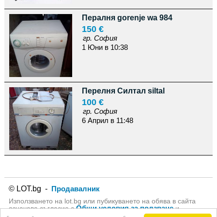
Пералня gorenje wa 984
150 €
гр. София
1 Юни в 10:38
Перелня Силтал siltal
100 €
гр. София
6 Април в 11:48
© LOT.bg -
Продавалник
Използването на lot.bg или пубикуването на обява в сайта
Общи условия за ползване
означава съгласие с
и
Политика за личните данни
на lot.bg