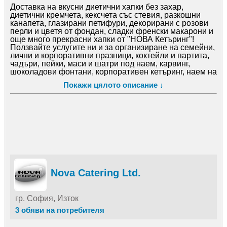
Доставка на вкусни диетични хапки без захар,
диетични кремчета, кексчета със стевия, разкошни
канапета, глазирани петифури, декорирани с розови
перли и цветя от фондан, сладки френски макарони и
още много прекрасни хапки от "НОВА Кетъринг"!
Ползвайте услугите ни и за организиране на семейни,
лични и корпоративни празници, коктейли и партита,
чадъри, пейки, маси и шатри под наем, карвинг,
шоколадови фонтани, корпоративен кетъринг, наем на
луксозни чаши, коктейлни бар маси и оборудване,
Покажи цялото описание ↓
необходимо за прекрасното Ви събитие. "НОВА
Кетъринг" ви пожелава страхотно парти!
http: //cateringnova. com/
Тел. /Viber: 0887 304 443
http: //www. novva. bg/desserts. html
https: //www. facebook. com/NOVAcatering. bg
http: //www. novva. bg/bits. html
Изпратете ни запитване на: info@novva. bg
Nova Catering Ltd.
гр. София, Изток
3 обяви на потребителя