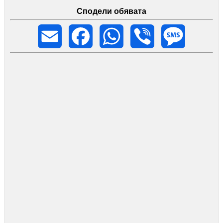
Сподели обявата
Email
Facebook
WhatsApp
Viber
Message