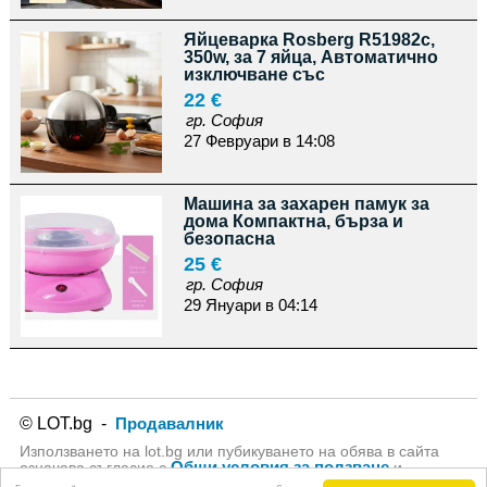
Яйцеварка Rosberg R51982c,
350w, за 7 яйца, Автоматично
изключване със
22 €
гр. София
27 Февруари в 14:08
Машина за захарен памук за
дома Компактна, бърза и
безопасна
25 €
гр. София
29 Януари в 04:14
© LOT.bg -
Продавалник
Използването на lot.bg или пубикуването на обява в сайта
Общи условия за ползване
означава съгласие с
и
Политика за личните данни
на lot.bg