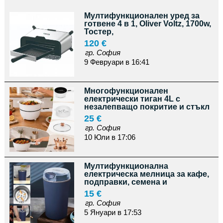
Мултифункционален уред за
готвене 4 в 1, Oliver Voltz, 1700w,
Тостер,
120 €
гр. София
9 Февруари в 16:41
Многофункционален
електрически тиган 4L с
незалепващо покритие и стъкл
25 €
гр. София
10 Юли в 17:06
Мултифункционална
електрическа мелница за кафе,
подправки, семена и
15 €
гр. София
5 Януари в 17:53