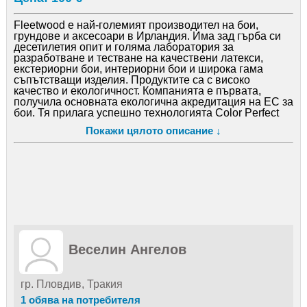
Fleetwood е най-големият производител на бои,
грундове и аксесоари в Ирландия. Има зад гърба си
десетилетия опит и голяма лаборатория за
разработване и тестване на качествени латекси,
екстериорни бои, интериорни бои и широка гама
съпътстващи изделия. Продуктите са с високо
качество и екологичност. Компанията е първата,
получила основната екологична акредитация на ЕС за
бои. Тя прилага успешно технологията Color Perfect
ТМ. Чрез нея се получава няколкократно по-голямо
Покажи цялото описание ↓
насищане на боите с пигменти, което пък се отразява
на яркостта и плътността на цветовете и качеството
на покритието, получено с тях. Генерален
представител на ирландските качествени латекси,
екстериорни и интериорни бои у нас е „Европа пейнт“
ООД.
Веселин Ангелов
гр. Пловдив, Тракия
1 обява на потребителя