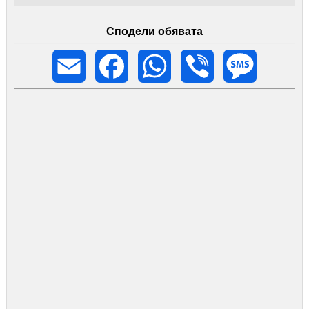
Сподели обявата
Email
Facebook
WhatsApp
Viber
Message