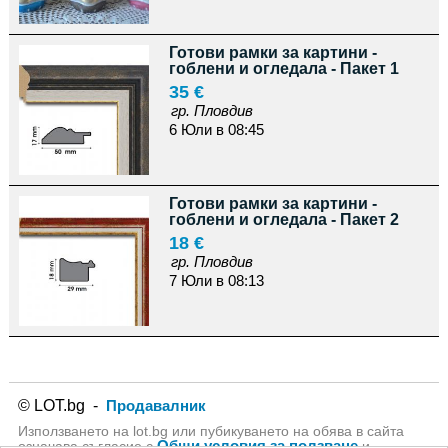
Готови рамки за картини -
гоблени и огледала - Пакет 1
35 €
гр. Пловдив
6 Юли в 08:45
Готови рамки за картини -
гоблени и огледала - Пакет 2
18 €
гр. Пловдив
7 Юли в 08:13
© LOT.bg -
Продавалник
Използването на lot.bg или пубикуването на обява в сайта
Общи условия за ползване
означава съгласие с
и