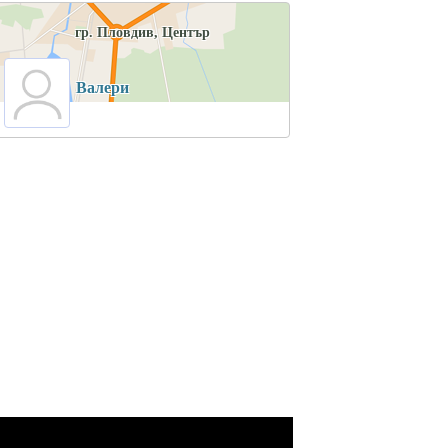
гр. Пловдив, Център
Валери