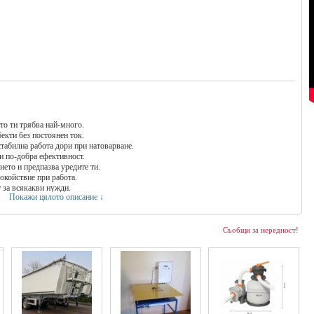
о ти трябва най-много.
бекти без постоянен ток.
табилна работа дори при натоварване.
 и по-добра ефективност.
ето и предпазва уредите ти.
окойствие при работа.
 за всякакви нужди.
Покажи цялото описание ↓
600гр на час при пълно натоварване.
ъжка.
ане.
тни цикли без прекъсване.
Съобщи за нередност!