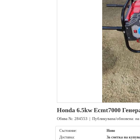
Honda 6.5kw Ecmt7000 Генера
Обява №: 284553 | Публикувана/обновена: на 
Състояние:
Ново
Доставка:
За сметка на купув