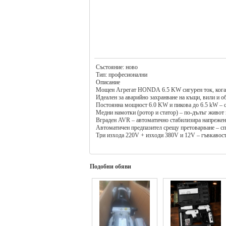
Състояние: ново
Тип: професионални
Описание
Мощен Агрегат HONDA 6.5 KW сигурен ток, когат
Идеален за аварийно захранване на къщи, вили и о
Постоянна мощност 6.0 KW и пикова до 6.5 kW – с
Медни намотки (ротор и статор) – по-дълъг живот
Вграден AVR – автоматично стабилизира напрежени
Автоматичен предпазител срещу претоварване – сп
Три изхода 220V + изходи 380V и 12V – гъвкавост
Икономичен бензинов двигател 13.5 HP с разход 0.
Въздушно охлаждане – надеждност и лесна поддр
Ръчен магнетен стартер – просто и сигурно запалв
Горивен резервоар 15л + маслен 0.6 л – дълги рабо
Подобни обяви