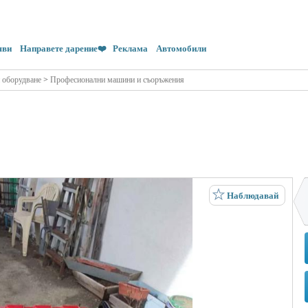
яви
Направете дарение❤️
Реклама
Автомобили
и оборудване
>
Професионални машини и съоръжения
Наблюдавай