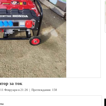
тор за ток
11 Февруари в 21:26 | Преглеждания: 158
ача