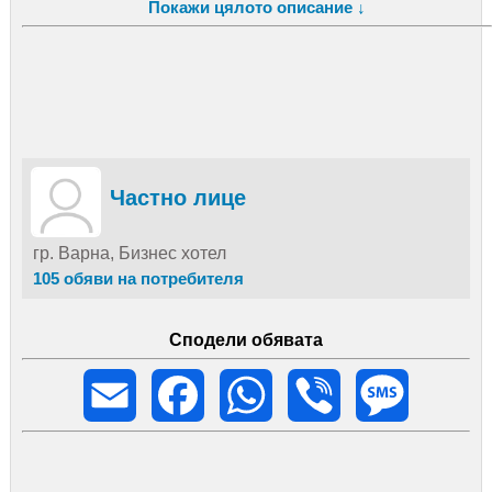
Покажи цялото описание ↓
Задвижване: предно
Цил. /Куб.: 4 цил. / 1991 куб. см.
Мощност: 113 к. с / 83 kW
Kод двигател: D4EA
Частно лице
гр. Варна, Бизнес хотел
105 обяви на потребителя
Сподели обявата
Email
Facebook
WhatsApp
Viber
Message