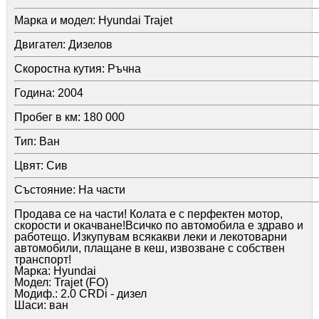
Марка и модел:
Hyundai Trajet
Двигател:
Дизелов
Скоростна кутия:
Ръчна
Година:
2004
Пробег в км:
180 000
Тип:
Ван
Цвят:
Сив
Състояние:
На части
Продава се на части! Колата е с перфектен мотор,
скорости и окачване!Всичко по автомобила е здраво и
работещо. Изкупувам всякакви леки и лекотоварни
автомобили, плащане в кеш, извозване с собствен
транспорт!
Марка: Hyundai
Модел: Trajet (FO)
Модиф.: 2.0 CRDi - дизел
Шаси: ван
Година: 04.2001 - 07.2008