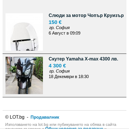
Слюди за мотор Чопър Круизър
150 €
гр. София
6 Август в 09:09
Скутер Yamaha X-max 4300 лв.
4 300 €
гр. София
18 Декември в 18:30
© LOT.bg -
Продавалник
Използването на lot.bg или пубикуването на обява в сайта
Общи условия за ползване
означава съгласие с
и