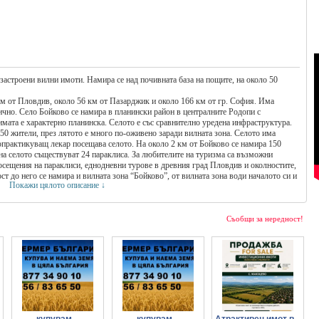
застроени вилни имоти. Намира се над почивната база на пощите, на около 50
 км от Пловдив, около 56 км от Пазарджик и около 166 км от гр. София. Има
ично. Село Бойково се намира в планински район в централните Родопи с
имата е характерно планинска. Селото е със сравнително уредена инфраструктура.
0 жители, през лятото е много по-оживено заради вилната зона. Селото има
опрактикуващ лекар посещава селото. На около 2 км от Бойково се намира 150
на селото съществуват 24 параклиса. За любителите на туризма са възможни
посещения на параклиси, еднодневни турове в древния град Пловдив и околностите,
ст до него се намира и вилната зона “Бойково”, от вилната зона води началото си и
Покажи цялото описание ↓
-дългите разстояния могат да се спуснат от там до село Дедево и след това по
то Ви интересуват, моля пишете ни /кода на офертата и въпроси/ по Viber чат на
Съобщи за нередност!
ас 24/7 уведомен по Вайбър чат.
купувам...
купувам...
Атрактивен имот в...