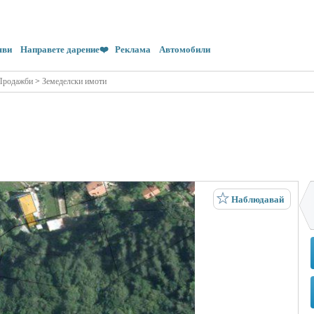
яви
Направете дарение❤️
Реклама
Автомобили
Продажби
>
Земеделски имоти
Наблюдавай