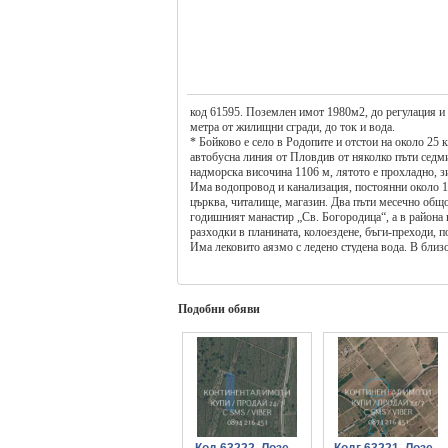
код 61595. Поземлен имот 1980м2, до регулация и 
метра от жилищни сгради, до ток и вода.
* Бойково е село в Родопите и отстои на около 25
автобусна линия от Пловдив от няколко пъти седм
надморска височина 1106 м, лятото е прохладно, з
Има водопровод и канализация, постоянни около 15
църква, читалище, магазин. Два пъти месечно общ
годишният манастир „Св. Богородица“, а в района 
разходки в планината, колоездене, бъги-преходи, 
Има лековито аязмо с ледено студена вода. В близо
пътека, стигаща до хижа Равнища. Любителите на по
пътя, който води до Храбрино и Пловдив.
* За максимално бърза информация по офертите, кои
тел. 0894 216 451!
Подобни обяви
КОНТИНЕНТАЛ НЕДВИЖИМИ ИМОТИ - работи за В
Код 63222. Лозе...
Кодг 63221. Лозе...