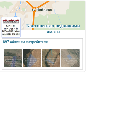
с. Бойково
Континентал недвижими
имоти
897 обяви на потребителя