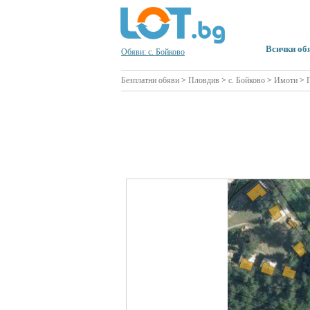
Всички об
Обяви: с. Бойково
Безплатни обяви
>
Пловдив
>
с. Бойково
>
Имоти
>