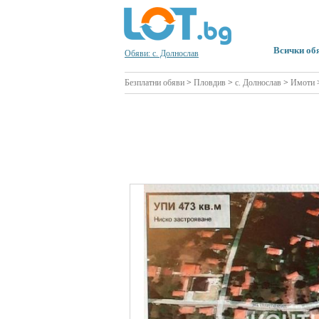
Всички об
Обяви: с. Долнослав
Безплатни обяви
>
Пловдив
>
с. Долнослав
>
Имоти