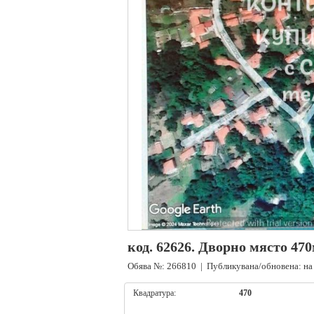
код. 62626. Дворно място 470м
Обява №: 266810 | Публикувана/обновена: на 
Квадратура:
470