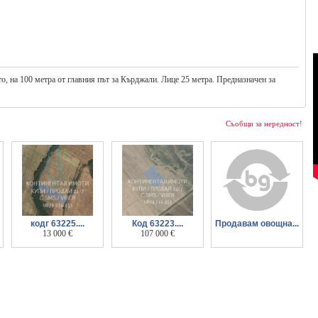
о, на 100 метра от главния път за Кърджали. Лице 25 метра. Предназначен за
Съобщи за нередност!
кодг 63225....
Код 63223....
Продавам овощна...
Поземлен имот
13 000 €
Поземлен имот 6
107 000 €
градина в м-ст
3200м2 на около
дка, в
Летище, с.
километър от
непосредствена
Звездица
селото и 200м о
близост до парцели
с