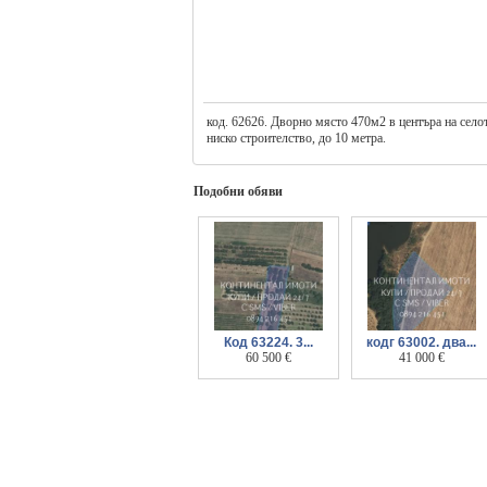
код. 62626. Дворно място 470м2 в центъра на селот
ниско строителство, до 10 метра.
Подобни обяви
Код 63224. 3...
кодг 63002. два...
панорамни нови
60 500 €
поземлени имота с
41 000 €
Упи-та преди
обща площ около
селото, на около
10дка на 500 метра
800 м. от Ок
о