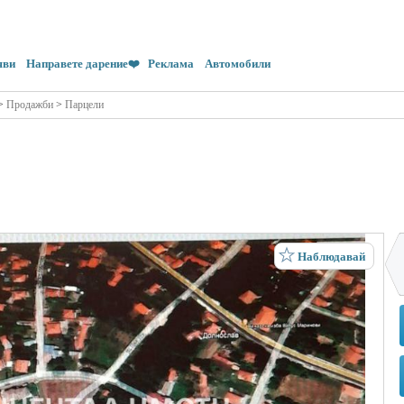
яви
Направете дарение❤️
Реклама
Автомобили
>
Продажби
>
Парцели
Наблюдавай