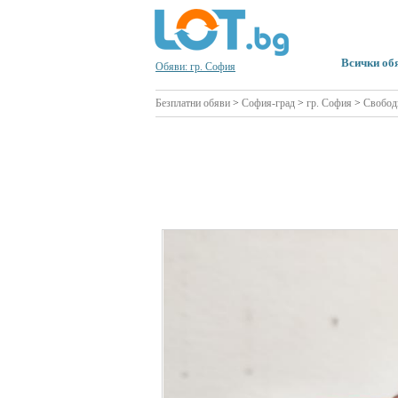
Всички об
Обяви: гр. София
Безплатни обяви
>
София-град
>
гр. София
>
Свобод