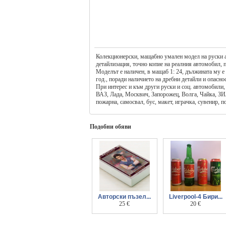
Колекционерски, мащабно умален модел на руски а
детайлизация, точно копие на реалния автомобил, 
Моделът е наличен, в мащаб 1: 24, дължината му е 
год., поради наличието на дребни детайли и опасн
При интерес и към други руски и соц. автомобили,
ВАЗ, Лада, Москвич, Запорожец, Волга, Чайка, ЗИЛ
пожарна, самосвал, бус, макет, играчка, сувенир, 
Подобни обяви
Aвторски пъзел...
Liverpool-4 Бири...
Георги Аспарухов
25 €
Футболна
20 €
Колекция-ливърпул