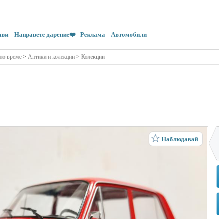
яви
Направете дарение❤️
Реклама
Автомобили
но време
>
Антики и колекции
>
Колекции
Наблюдавай