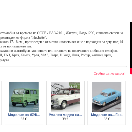
втомобил от времето на СССР - ВАЗ-2101, Жигули, Лада-1200, с висока степен на
произведен от фирма ”Hachette”.
около 17-18 см., произведен е от метал и пластмаса и не е подходящ за деца под 14
ост от поглъщането им.
 камиони и автобуси, ми пишете или звъннете на посоченият в обявата телефон.
, ГАЗ, Краз, Камаз, Урал, МАЗ, Татра, Шкода, Лиаз, Робур, камион, кран,
подарък
Съобщи за нередност!
Моделче на ЖУК...
Умален модел на...
Моделче на... Газ-
А07 в мащаб 1 43
35 €
Газ-зим-12 в мащаб
39 €
м21, Волга, в
35 €
1 43
мащаб 1 43