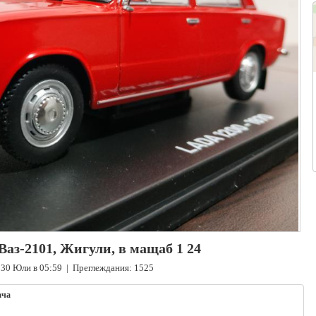
аз-2101, Жигули, в мащаб 1 24
 30 Юли в 05:59 | Преглеждания: 1525
ача