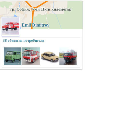
гр. София, 7-ми 11-ти километър
Emil Dimitrov
38 обяви на потребителя