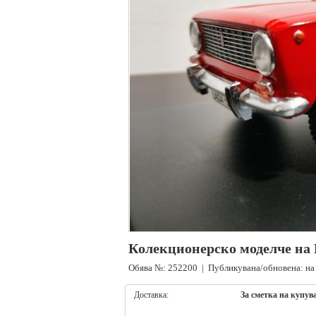
Колекционерско моделче на В
Обява №: 252200 | Публикувана/обновена: на
Доставка:
За сметка на купув