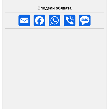
Сподели обявата
Email
Facebook
WhatsApp
Viber
Message