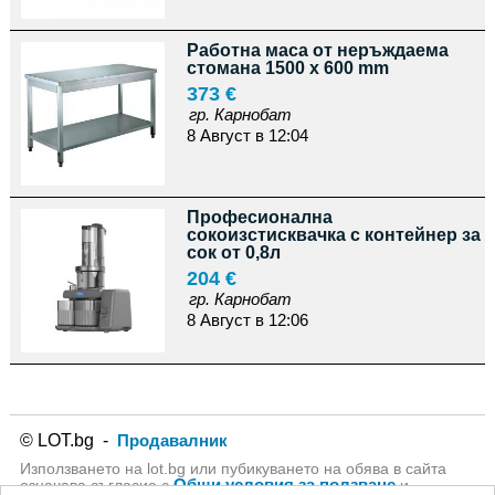
Работна маса от неръждаема
стомана 1500 x 600 mm
373 €
гр. Карнобат
8 Август в 12:04
Професионална
сокоизстисквачка с контейнер за
сок от 0,8л
204 €
гр. Карнобат
8 Август в 12:06
© LOT.bg -
Продавалник
Използването на lot.bg или пубикуването на обява в сайта
Общи условия за ползване
означава съгласие с
и