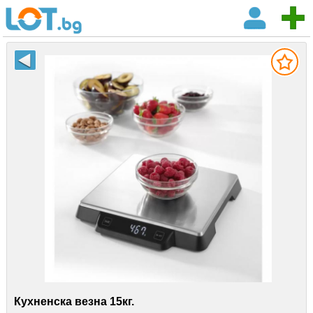
Кухненска везна 15кг.