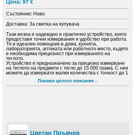
Цена: 97 €
Състояние:
Ново
Доставка:
За сметка на купувача
Тази везна е надеждно и практично устройство, което
предоставя точни измервания и удобство при работа.
Тя е идеален помощник в дома, кухнята,
лабораторията, аптеката или работното място, където
е необходима прецизност при измерването на
теглото.
Устройство е предназначено за прецизно измерване
на теглото на предмети с тегло до 15 000 грама. С нея
можете да измервате малки количества с точност до 1
грам, като минималната тежест за измерване е 2
Покажи цялото описание ↓
грама. За да осигури прецизност и надеждност,
везната разполага с високопрецизен тензометричен
сензор.
Тя е оборудвана с безшевна повърхност от
неръждаема стомана, която осигурява гладко и
хигиенично работно пространство. Корпусът на
везната е изработен от висококачествена HIPS
пластмаса, която я прави здрава и издръжлива.
Вграденият дисплей визуализира измерените данни,
като ви позволява да следите теглото на предмета в
реално време.
Цветан Пръвчев