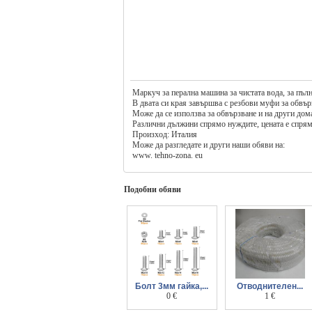
Маркуч за перална машина за чистата вода, за пълн
В двата си края завършва с резбови муфи за обвъ
Може да се използва за обвързване и на други до
Различни дължини спрямо нуждите, цената е спря
Произход: Италия
Може да разгледате и други наши обяви на:
www. tehno-zona. eu
Подобни обяви
Болт 3мм гайка,...
Отводнителен...
шайба, болтчета
0 €
армиран-спирален
1 €
дължина 4 6 8 10 12
маркуч ф16мм за