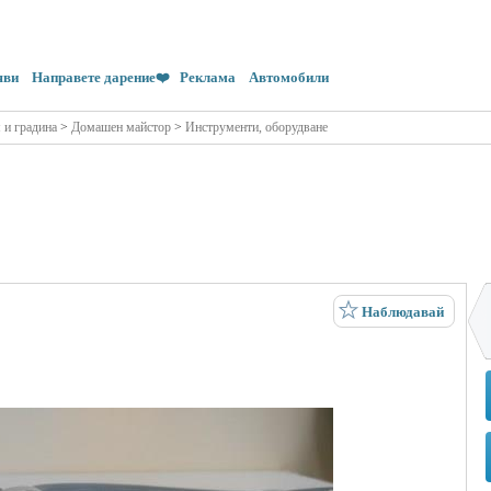
яви
Направете дарение❤️
Реклама
Автомобили
 и градина
>
Домашен майстор
>
Инструменти, оборудване
Наблюдавай