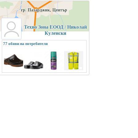
гр. Пазарджик, Център
Техно Зона ЕООД / Николай
Куленски
77 обяви на потребителя