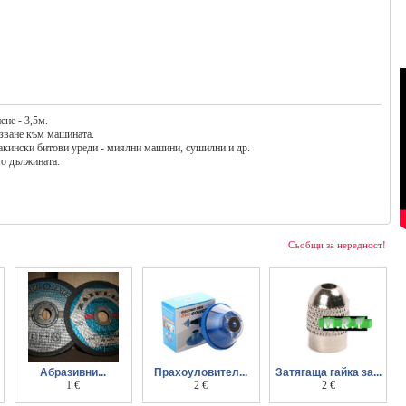
ене - 3,5м.
рзване към машината.
макински битови уреди - миялни машини, сушилни и др.
мо дължината.
Съобщи за нередност!
Абразивни...
Прахоуловител...
Затягаща гайка за...
дискове за метал и
1 €
при пробиване
2 €
дремел
2 €
неметал