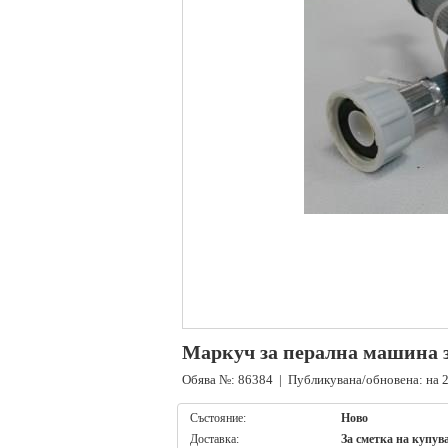
Маркуч за перална машина з
Обява №: 86384 | Публикувана/обновена: на 2
Състояние:
Ново
Доставка:
За сметка на купув