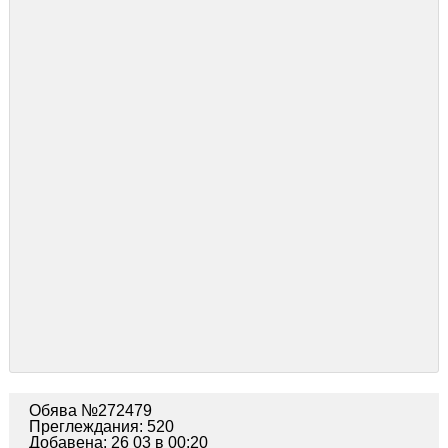
задни амортисьори
моторче задна чистачка
машинка заключване
рез. Гума
крик, ключ
Рамо задна чистачка
антена таван + стойка
Гуми и джанти
помпа - нивомер
резервоар
амортисьорчета за пета врата
И МНОГО ДРУГИ
Обява №272479
Преглеждания: 520
Добавена: 26 03 в 00:20