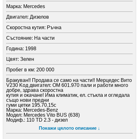
Марка:
Mercedes
Двигател:
Дизелов
Скоростна кутия:
Ръчна
Състояние:
На части
Година:
1998
Цвят:
Зелен
Пробег в км:
200 000
Бракуван!! Продава се само на части!! Мерцедес Вито
V230 Kод двигател: OM 601.970 пали и работи много
добре, здрава скоростна
кутия и окачане! Има климатик, ел. стъкла и огледала
също нови предни
гуми цетки 195.70.15c
Марка: Mercedes-Benz
Модел: Mercedes Vito BUS (638)
Модиф.: 110 TD 2.3 - дизел
Шаси: бус
Покажи цялото описание ↓
Година: 02.1996 - 07.2003
Задвижване: предно