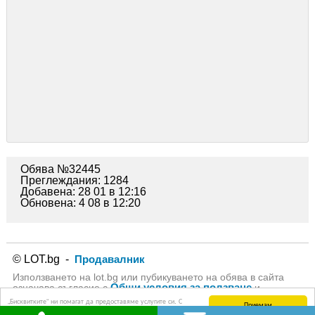
Обява №32445
Преглеждания: 1284
Добавена: 28 01 в 12:16
Обновена: 4 08 в 12:20
© LOT.bg -
Продавалник
Използването на lot.bg или пубикуването на обява в сайта
Общи условия за ползване
означава съгласие с
и
Политика за личните данни
на lot.bg
„Бисквитките“ ни помагат да предоставяме услугите си. С
Приемам
използването на услугите ни приемате, че можем да