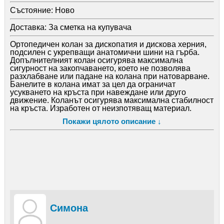
Състояние:
Ново
Доставка:
За сметка на купувача
Ортопедичен колан за дископатия и дискова херния,
подсилен с укрепващи анатомични шини на гърба.
Допълнителният колан осигурява максимална
сигурност на закопчаването, което не позволява
разхлабване или падане на колана при натоварване.
Банелите в колана имат за цел да ограничат
усукването на кръста при навеждане или друго
движение. Коланът осигурява максимална стабилност
на кръста. Изработен от неизпотяващ материал.
Широчина на колана 26 см. Анатомичен дизайн.
Покажи цялото описание ↓
Този продукт е изключително подходящ при болка в
кръста, дископатия, дискова херния, лумбаго,
следоперативно за имобилизация.
/лично изпробван/
Позволява да се регулира стягането чрез залепваща
основна лента и две допълнителни. Допълнително
подсилена задна част на колана осигурява отличен
комфорт в областта на кръста при натоварвания.
Наличен цвят - телесен.
Симона