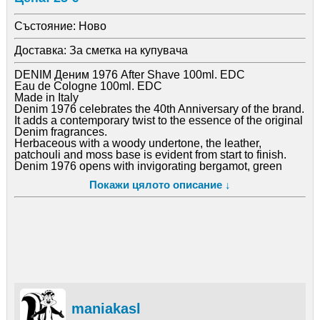
Състояние:
Ново
Доставка:
За сметка на купувача
DENIM Деним 1976 After Shave 100ml. EDC
Eau de Cologne 100ml. EDC
Made in Italy
Denim 1976 celebrates the 40th Anniversary of the brand.
It adds a contemporary twist to the essence of the original
Denim fragrances.
Herbaceous with a woody undertone, the leather,
patchouli and moss base is evident from start to finish.
Denim 1976 opens with invigorating bergamot, green
notes and aldehyde.
Покажи цялото описание ↓
Aromatic lavender and jasmine further add complexity to
the concoction.
Classically masculine, fresh, and with an unmistakable
air of sophistication – perfect for the urban gentleman
Цена 25лв.
Благодаря предварително на обадилите се.
GSM: 0887 036896
Петков
maniakasl