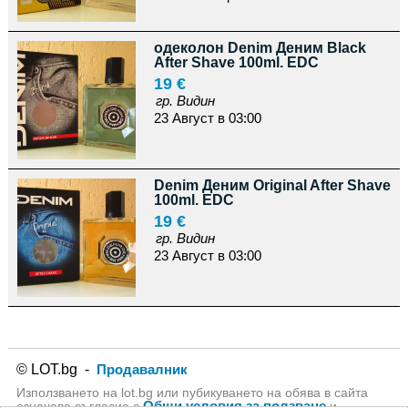
одеколон Denim Деним Black
After Shave 100ml. EDC
19 €
гр. Видин
23 Август в 03:00
Denim Деним Original After Shave
100ml. EDC
19 €
гр. Видин
23 Август в 03:00
© LOT.bg -
Продавалник
Използването на lot.bg или пубикуването на обява в сайта
Общи условия за ползване
означава съгласие с
и