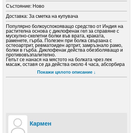
Състояние:
Ново
Доставка:
За сметка на купувача
Популярно болкоуспокояващо средство от Индия на
растителна основа с диклофенак гел за справяне с
мускулно-скелетни болки във врата, краката,
раменете, гърба. Полезен при болка свързана с
остеоартрит, ревматоиден артрит, замръзнало рамо,
болки в гърба. Диклофенак действа обезболяващо и
противовъзпалително.
Гелът се нанася на мястото на болката чрез лек
масаж, оставя се да действа около 4 часа, абсорбира
се бързо без да оставя лепкави следи. Може да се
Покажи цялото описание ↓
повтаря дневно 3 - 4 пъти зa бързо възстановавяне.
Тубата е 75 грама.
Кармен