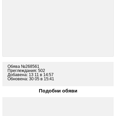
4. По-дълга производителност, по-добра филтрация.
5. Икономичен, миещ се и издръжлив.
6. Високоефективен многостепенен специален микро
филтър.
7. Изключително висококачествени, напълно
съвместими торби за прах.
8. Редовната смяна на торбичките и филтрите ще
подобри ефективността на почистването и
прахосмукачката.
Изпращам по ЕКОНТ с опция преглед. Получавате и
10%
отстъпка
от доставката!
Обява №268561
Преглеждания: 502
Добавена: 13 11 в 14:57
Обновена: 30 05 в 15:41
Подобни обяви