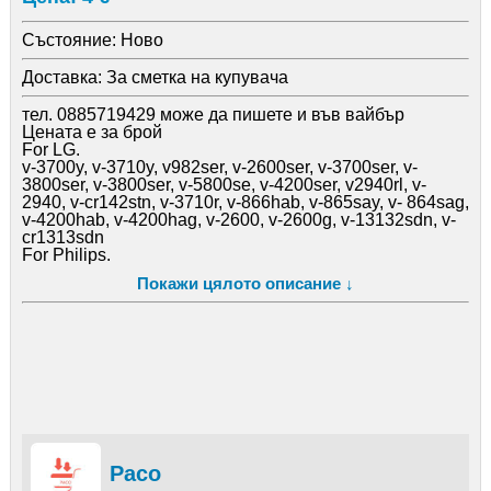
Състояние:
Ново
Доставка:
За сметка на купувача
тел. 0885719429 може да пишете и във вайбър
Цената е за брой
For LG.
v-3700y, v-3710y, v982ser, v-2600ser, v-3700ser, v-
3800ser, v-3800ser, v-5800se, v-4200ser, v2940rl, v-
2940, v-cr142stn, v-3710r, v-866hab, v-865say, v- 864sag,
v-4200hab, v-4200hag, v-2600, v-2600g, v-13132sdn, v-
cr1313sdn
For Philips.
fc8334, fc8336, fc8338, fc8344, fc8347, fc8348, fc8349,
Покажи цялото описание ↓
fc8186, fc8189
For Electrolux.
zw1100-207, zw1100-208, zw1100-207w, zw1100-208b,
zw1100-202. zw1100-203, zw1100-206. zw1100-121,
zw1200-203, zw1300-201. z1450, z1460, z1470
BEKO mod. BKS 1203, 1205, 1207; PR-143, 145, 147
- DAEWOO DVC-N28G
- ELITE EVC-2003
- LG V 4400, VC 4400, VC 4440, VCB 472
- PROLUX NK-105
- ROHNSON TWISTER R-160, SMARTVAC R-165
Paco
- RONYX VC-2005, 2007, 3001