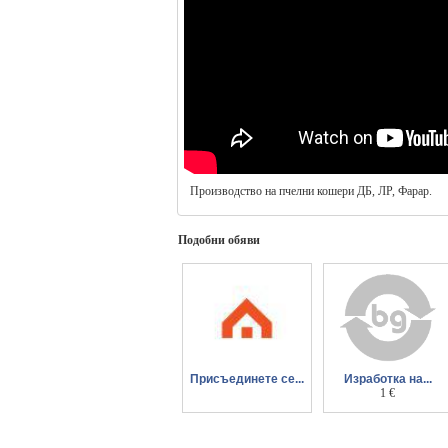
Производство на пчелни кошери ДБ, ЛР, Фарар.
Подобни обяви
Присъединете се...
Изработка на...
към Daibau и
корпусна мебел.
1 €
открийте нови
клиенти всеки ден