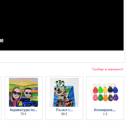
Съобщи за нередност!
Карикатури по...
Пъзел с...
Клониране,...
поръчка, ръчна
70 €
карикатура ръчно
90 €
програмиране,
1 €
изработка
рисувана
копиране на чипове
за врата Rfid