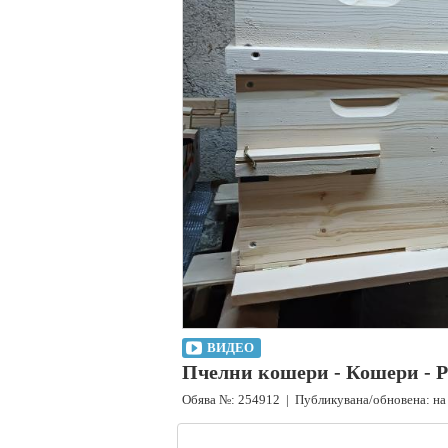
ВИДЕО
Пчелни кошери - Кошери - Pch
Обява №: 254912 | Публикувана/обновена: на 