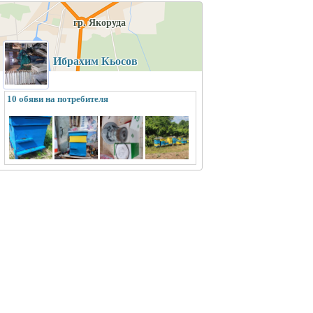
гр. Якоруда
Ибрахим Кьосов
10 обяви на потребителя