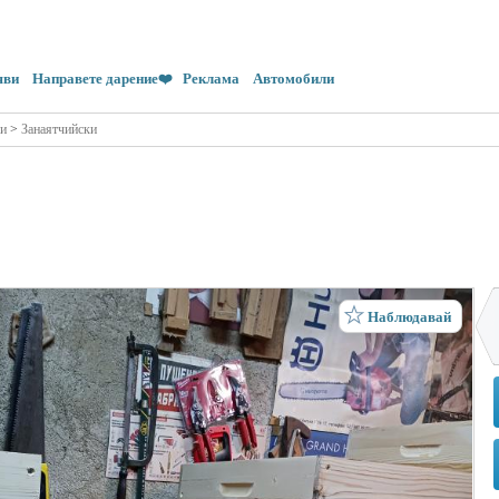
яви
Направете дарение❤️
Реклама
Автомобили
и
>
Занаятчийски
Наблюдавай