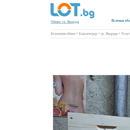
Всички об
Обяви: гр. Якоруда
Безплатни обяви
>
Благоевград
>
гр. Якоруда
>
Услуг