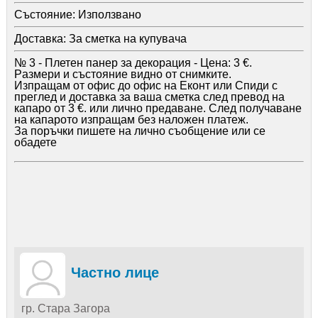
Състояние:
Използвано
Доставка:
За сметка на купувача
№ 3 - Плетен панер за декорация - Цена: 3 €.
Pазмеpи и състояние видно от снимките.
Изпращам от офис до офис на Еконт или Спиди с
преглед и доставка за ваша сметка след превод на
капаро от 3 €. или лично предаване. След получаване
на капарото изпращам без наложен платеж.
За поръчки пишете на лично съобщение или се
обадете
Частно лице
гр. Стара Загора