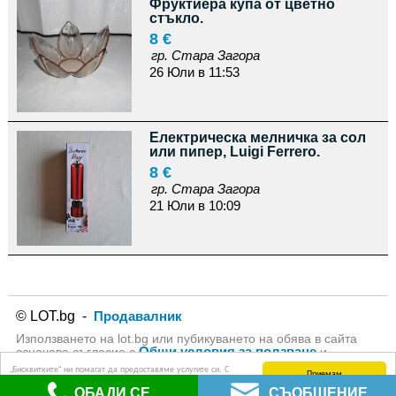
Фруктиера купа от цветно
стъкло.
8 €
гр. Стара Загора
26 Юли в 11:53
Електрическа мелничка за сол
или пипер, Luigi Ferrero.
8 €
гр. Стара Загора
21 Юли в 10:09
© LOT.bg -
Продавалник
Използването на lot.bg или пубикуването на обява в сайта
Общи условия за ползване
означава съгласие с
и
Политика за личните данни
на lot.bg
„Бисквитките“ ни помагат да предоставяме услугите си. С
Приемам
използването на услугите ни приемате, че можем да
ОБАДИ СЕ
СЪОБЩЕНИЕ
използваме „бисквитки“.
Научете повече (Политика за защита на личните данни)