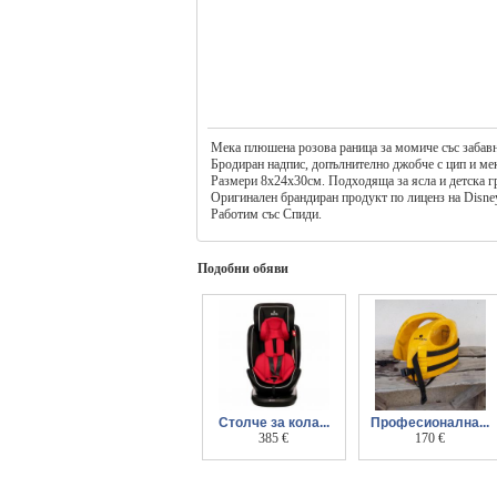
Мека плюшена розова раница за момиче със забавн
Бродиран надпис, допълнително джобче с цип и ме
Размери 8х24х30см. Подходяща за ясла и детска г
Оригинален брандиран продукт по лиценз на Disney
Работим със Спиди.
Подобни обяви
Столче за кола...
Професионална...
Zizito Amadeo, 0-36
385 €
детска спасителна
170 €
кг, с Isofix
жилетка риза от най
- висок клас