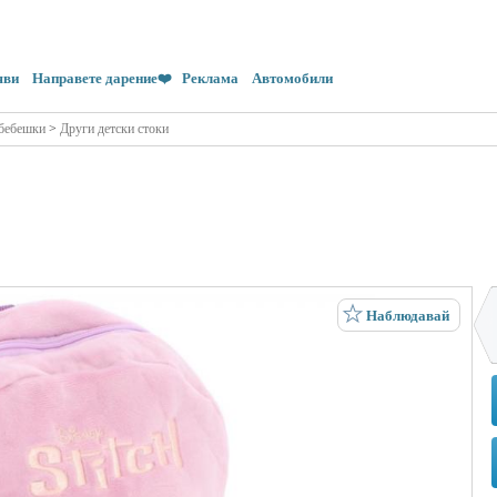
яви
Направете дарение❤️
Реклама
Автомобили
 бебешки
>
Други детски стоки
Наблюдавай