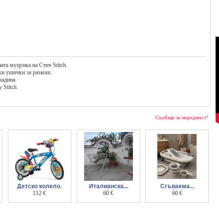
ата муцунка на Стич Stitch.
ки ушички за разкош.
радина.
 Stitch.
Съобщи за нередност!
Детско колело.
Италианска...
Сгъваема...
112 €
анатомична стойка
60 €
бебешка вана 7 в 1
60 €
за къпане на бебе
с термометър и
OK baby Supporto
подложка
uniwer