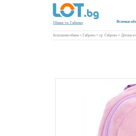
Всички об
Обяви: гр. Габрово
Безплатни обяви
>
Габрово
>
гр. Габрово
>
Детски и