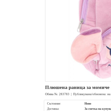
Плюшена раница за момиче
Обява №: 283783 | Публикувана/обновена: на 
Състояние:
Ново
Доставка:
За сметка на купув