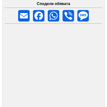
Сподели обявата
Email
Facebook
WhatsApp
Viber
Message