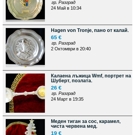
гр. Разград
24 Май в 10:34
Hagen von Tronje, пано от калай.
65 €
гр. Разград
2 Октомври в 20:40
Калаена лъжица Wmf, портрет на
Шуберт, позлата.
26 €
гр. Разград
24 Март в 19:35
Меден тиган за сос, карамел,
чиста червена мед.
19 €