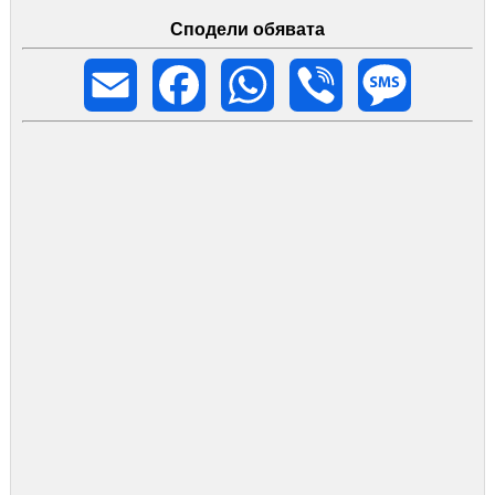
Сподели обявата
Email
Facebook
WhatsApp
Viber
Message