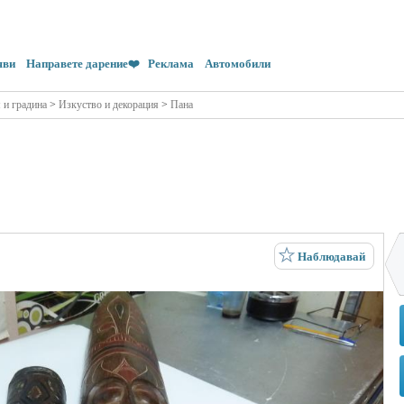
яви
Направете дарение❤️
Реклама
Автомобили
 и градина
>
Изкуство и декорация
>
Пана
Наблюдавай