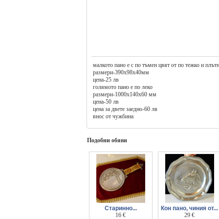
малкото пано е с по тъмен цвят от по тежко и плът
размери-390х98х40мм
цена-25 лв
голямото пано е по леко
размери-1000х140х60 мм
цена-50 лв
цена за двете заедно-60 лв
внос от чужбина
Подобни обяви
Старинно...
Кон пано, чиния от...
гравирано пано от
16 €
калай.
29 €