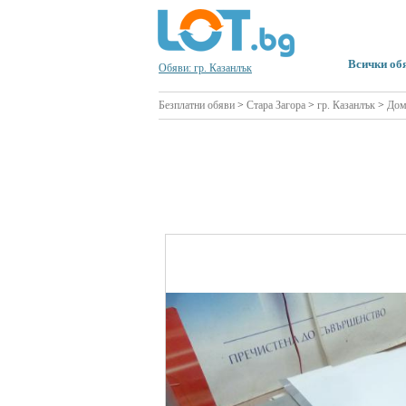
Всички об
Обяви: гр. Казанлък
Безплатни обяви
>
Стара Загора
>
гр. Казанлък
>
Дом