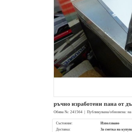
ръчно изработени пана от д
Обява №: 241564 | Публикувана/обновена: на 
Състояние:
Използвано
Доставка:
За сметка на купув