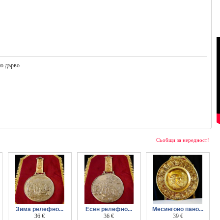
но дърво
Съобщи за нередност!
Зима релефно...
Есен релефно...
Месингово пано...
пано, картина от
36 €
пано, плакет,
36 €
Рубенс, 37 см.,
39 €