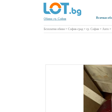
Всички об
Обяви: гр. София
Безплатни обяви
>
София-град
>
гр. София
>
Авто
>