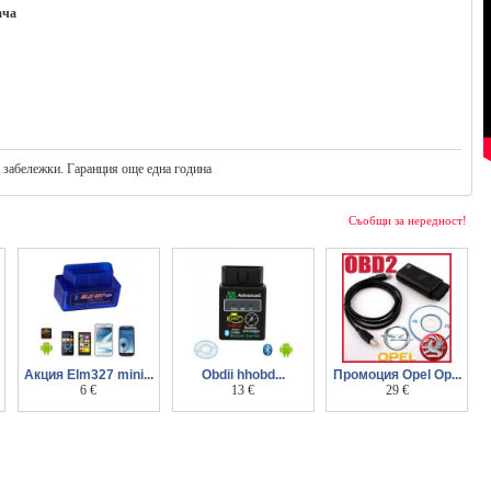
ача
з забележки. Гаранция още една година
Съобщи за нередност!
Акция Elm327 mini...
Obdii hhobd...
Промоция Opel Op...
Bluetooth скенер
6 €
Bluetooth
13 €
- V1.95 Can Obd2 -
29 €
бонус
диагностичен
диагностичен
скенер бонус
скенер