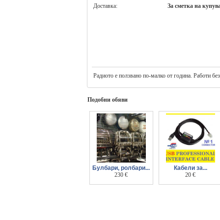
Доставка:
За сметка на купув
Радиото е ползвано по-малко от година. Работи бе
Подобни обяви
Булбари, ролбари...
Кабели за...
и степенки за
230 €
диагностика на
20 €
джипове, бусове,
газови инжекциони
пикапи