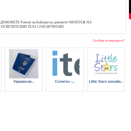
МОВЕТЕ Ремонт на Бойлери по домовете=МОНТАЖ НА
ОСВЕТИТЕЛНИ ТЕЛА GSM-0879951881
Съобщи за нередност!
Украински...
Солитех -...
Little Stars онлайн...
паспорт, лична
специализирана
магазин за детски
карта. Спешна
геодезическа и
дрехи и аксесоари
покупка и
геотехническа
регистрация
апаратура