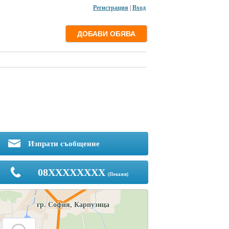
Регистрация
|
Вход
Изпрати съобщение
08XXXXXXXX
(Покажи)
гр. София, Карпузица