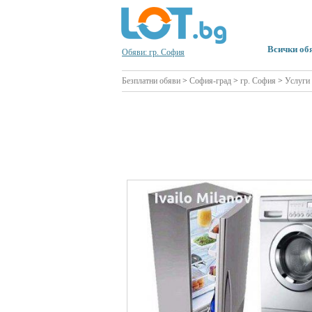
Всички об
Обяви: гр. София
Безплатни обяви
>
София-град
>
гр. София
>
Услуги