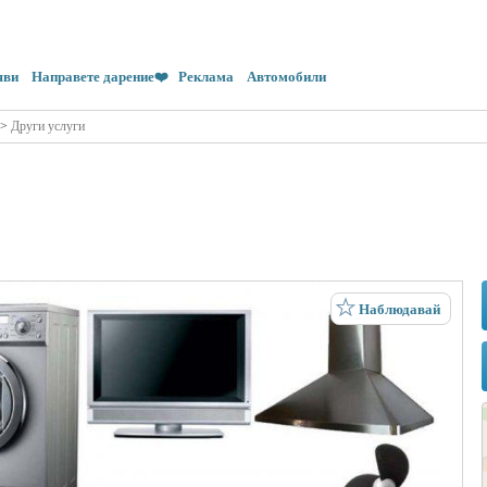
яви
Направете дарение❤️
Реклама
Автомобили
>
Други услуги
Наблюдавай