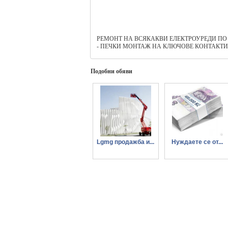
РЕМОНТ НА ВСЯКАКВИ ЕЛЕКТРОУРЕДИ ПО ДО
- ПЕЧКИ МОНТАЖ НА КЛЮЧОВЕ КОНТАКТИ 
Подобни обяви
Lgmg продажба и...
Нуждаете се от...
отдаване под наем
бързи пари за
на подемна техника
проект или спешна
ситуация