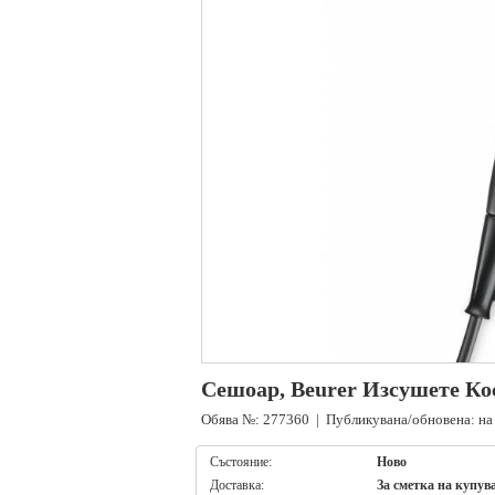
Сешоар, Beurer Изсушете Ко
Обява №: 277360 | Публикувана/обновена: на 
Състояние:
Ново
Доставка:
За сметка на купув