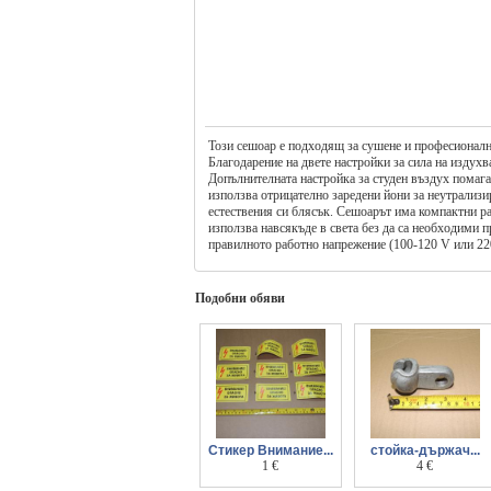
Този сешоар е подходящ за сушене и професионално
Благодарение на двете настройки за сила на издух
Допълнителната настройка за студен въздух помага
използва отрицателно заредени йони за неутрализира
естествения си блясък. Сешоарът има компактни ра
използва навсякъде в света без да са необходими 
правилното работно напрежение (100-120 V или 22
Подобни обяви
Стикер Внимание...
стойка-държач...
Опасно за Живота
1 €
скоба на изолатор
4 €
за високо