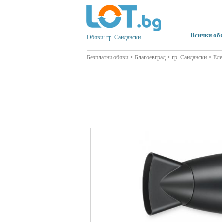
Всички об
Обяви: гр. Сандански
Безплатни обяви
>
Благоевград
>
гр. Сандански
>
Еле