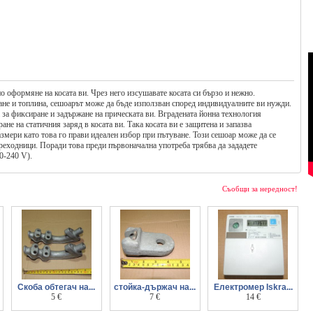
 оформяне на косата ви. Чрез него изсушавате косата си бързо и нежно.
ване и топлина, сешоарът може да бъде използван според индивидуалните ви нужди.
 за фиксиране и задържане на прическата ви. Вградената йонна технология
не на статичния заряд в косата ви. Така косата ви е защитена и запазва
змери като това го прави идеален избор при пътуване. Този сешоар може да се
преходници. Поради това преди първоначална употреба трябва да зададете
0-240 V).
Съобщи за нередност!
Скоба обтегач на...
стойка-държач на...
Електромер Iskra...
въздушен кабел
5 €
изолатор за високо
7 €
монофазен
14 €
напрежение
двойнотарифен