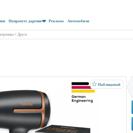
яви
Направете дарение❤️
Реклама
Автомобили
ктроника
>
Други
Наблюдавай