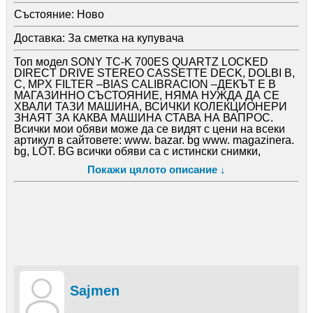
Състояние:
Ново
Доставка:
За сметка на купувача
Топ модел SONY TC-K 700ES QUARTZ LOCKED
DIRECT DRIVE STEREO CASSETTE DECK, DOLBI B,
C, MPX FILTER –BIAS CALIBRACION –ДЕКЪТ Е В
МАГАЗИННО СЪСТОЯНИЕ, НЯМА НУЖДА ДА СЕ
ХВАЛИ ТАЗИ МАШИНА, ВСИЧКИ КОЛЕКЦИОНЕРИ
ЗНАЯТ ЗА КАКВА МАШИНА СТАВА НА ВАПРОС.
Всички мои обяви може да се видят с цени на всеки
артикул в сайтовете: www. bazar. bg www. magazinera.
bg, LOT. BG всички обяви са с истински снимки,
снимани от мен - всеки артикул който съм описал
Покажи цялото описание ↓
отговаря на вида и вътрешното състояние. ВСИЧКИ
МАШИНИ МИНАВАТ ПРЕЗ СЕРВИЗ И СЕ
ОБСЛУЖВАТ100%. КОЛЕКЦИОНЕР СЪМ И СЪМ ФЕН
САМО НА ДЕКОВЕ -ВСИЧКИ МОИ ДЕКОВЕ ТРЯБВА
ДА РАБОТЯТ КАТО ШВЕЙЦАРСКИ ЧАСОВНИК -
ТОЧНО
Sajmen