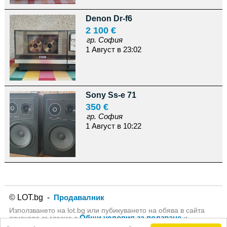
Denon Dr-f6
2 100 €
гр. София
1 Август в 23:02
Sony Ss-e 71
350 €
гр. София
1 Август в 10:22
© LOT.bg -
Продавалник
Използването на lot.bg или пубикуването на обява в сайта
Общи условия за ползване
означава съгласие с
и
Политика за личните данни
на lot.bg