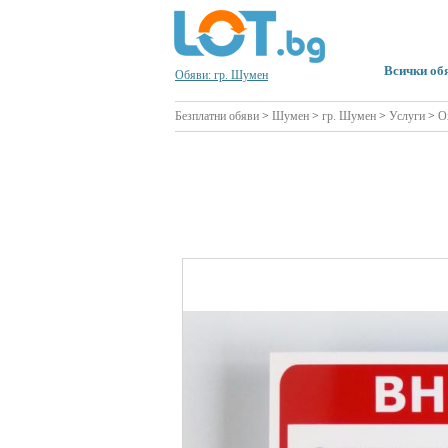
Всички об
Обяви: гр. Шумен
Безплатни обяви
>
Шумен
>
гр. Шумен
>
Услуги
>
О