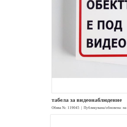
табела за видеонаблюдение
Обява №: 119045 | Публикувана/обновена: на 