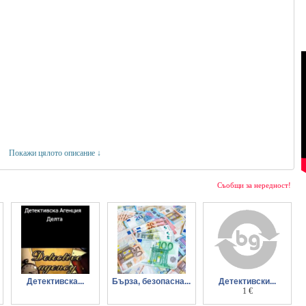
Покажи цялото описание ↓
ков №13
Съобщи за нередност!
Детективска...
Бърза, безопасна...
Детективски...
агенция Делта
и надеждна оферта
услуги София
1 €
за заем сега
частен детектив