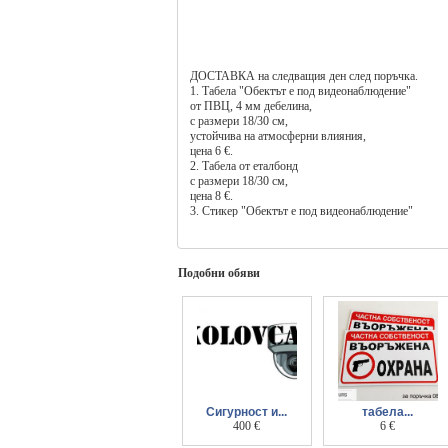
ДОСТАВКА на следващия ден след поръчка.
1. Табела "Обектът е под видеонаблюдение"
от ПВЦ, 4 мм дебелина,
с размери 18/30 см,
устойчива на атмосферни влияния,
цена 6 €.
2. Табела от еталбонд
с размери 18/30 см,
цена 8 €.
3. Стикер "Обектът е под видеонаблюдение"
от фолио, 5 г. трайност на атмосферни влияния,
с размери 18/30 см,
цена 4 €
магазин ”Табели Шумен”, адрес: ул. Илия Р. Блъс
Подобни обяви
Сигурност и...
табела...
професионализъм
400 €
Въоръжена охрана
6 €
с Nikolovcam