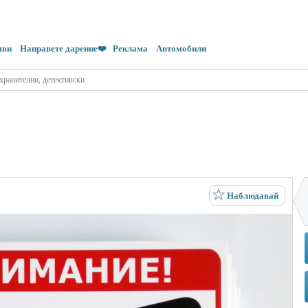
яви
Направете дарение❤️
Реклама
Автомобили
хранителни, детективски
Наблюдавай