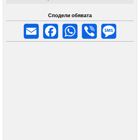
Сподели обявата
Email
Facebook
WhatsApp
Viber
Message