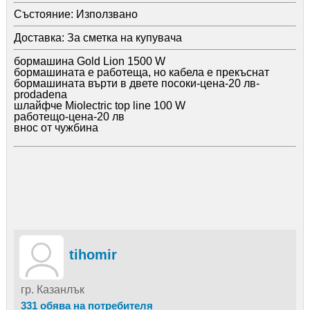
Състояние:
Използвано
Доставка:
За сметка на купувача
бормашина Gold Lion 1500 W
бормашината е работеща, но кабела е прекъснат
бормашината върти в двете посоки-цена-20 лв-
prodadena
шлайфче Miolectric top line 100 W
работещо-цена-20 лв
внос от чужбина
tihomir
гр. Казанлък
331 обява на потребителя