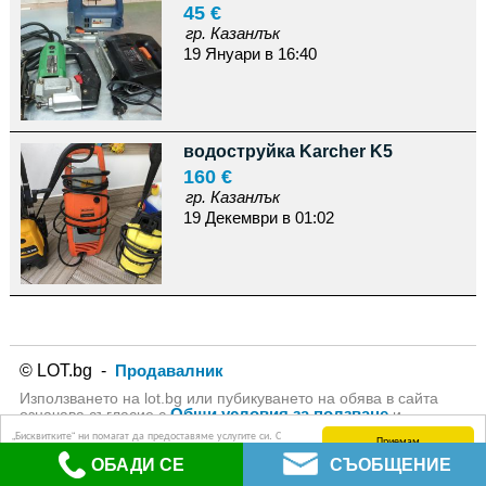
45 €
гр. Казанлък
19 Януари в 16:40
водоструйка Karcher K5
160 €
гр. Казанлък
19 Декември в 01:02
© LOT.bg -
Продавалник
Използването на lot.bg или пубикуването на обява в сайта
Общи условия за ползване
означава съгласие с
и
Политика за личните данни
на lot.bg
„Бисквитките“ ни помагат да предоставяме услугите си. С
Приемам
използването на услугите ни приемате, че можем да
ОБАДИ СЕ
СЪОБЩЕНИЕ
използваме „бисквитки“.
Научете повече (Политика за защита на личните данни)