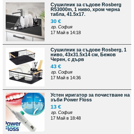
Сушилник за съдове Rosberg
R53000m, 1 ниво, хром черна
табла, 41.5х17.
30 €
гр. София
17 Май в 14:18
Сушилник за съдове Rosberg, 1
ниво, 43x31.5x14 см, Бежов
Черен, с дърв
43 €
гр. София
17 Май в 14:36
Устен иригатор за почистване на
зъби Power Floss
13 €
гр. София
17 Май в 18:48