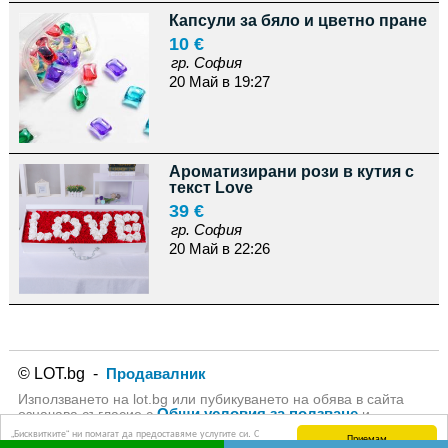
Капсули за бяло и цветно пране
10 €
гр. София
20 Май в 19:27
Ароматизирани рози в кутия с
текст Love
39 €
гр. София
20 Май в 22:26
© LOT.bg -
Продавалник
Използването на lot.bg или пубикуването на обява в сайта
Общи условия за ползване
означава съгласие с
и
Политика за личните данни
на lot.bg
„Бисквитките“ ни помагат да предоставяме услугите си. С
Приемам
използването на услугите ни приемате, че можем да