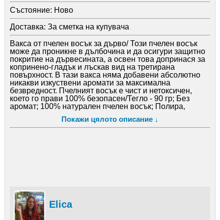
Състояние:
Ново
Доставка:
За сметка на купувача
Вакса от пчелен восък за дърво/ Този пчелен восък
може да проникне в дълбочина и да осигури защитно
покритие на дървесината, а освен това допринася за
копринено-гладък и лъскав вид на третирана
повърхност. В тази вакса няма добавени абсолютно
никакви изкуствени аромати за максимална
безвредност. Пчелният восък е чист и нетоксичен,
което го прави 100% безопасен/Тегло - 90 гр; Без
аромат; 100% натурален пчелен восък; Полира,
почиства замърсявания, предпазва от пукнатини,
Покажи цялото описание ↓
минимизира надрасквания, подхранва и хидратира
дървената повърхност.
Elica