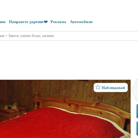
яви
Направете дарение❤️
Реклама
Автомобили
ина
>
Завеси, спално бельо, килими
Наблюдавай