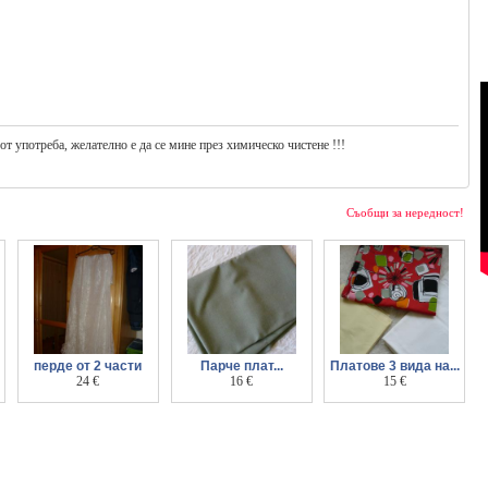
т употреба, желателно е да се мине през химическо чистене !!!
Съобщи за нередност!
перде от 2 части
Парче плат...
Платове 3 вида на...
24 €
Габардин - 160х154
16 €
парчета - басма и
15 €
см. цвят петролен
поплин