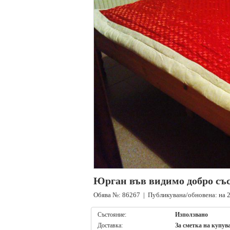
Юрган във видимо добро съ
Обява №: 86267 | Публикувана/обновена: на 2
Състояние:
Използвано
Доставка:
За сметка на купув