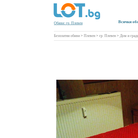
Всички об
Обяви: гр. Плевен
Безплатни обяви
>
Плевен
>
гр. Плевен
>
Дом и град