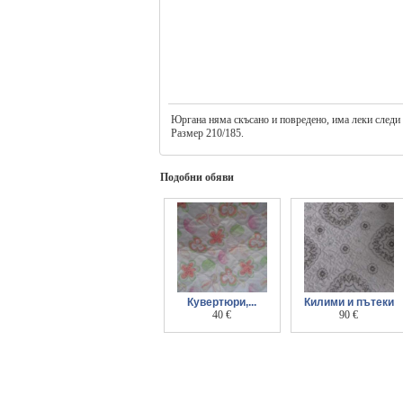
Юргана няма скъсано и повредено, има леки следи о
Размер 210/185.
Подобни обяви
Кувертюри,...
Килими и пътеки
шалтета, покривала
40 €
90 €
- разпродажба