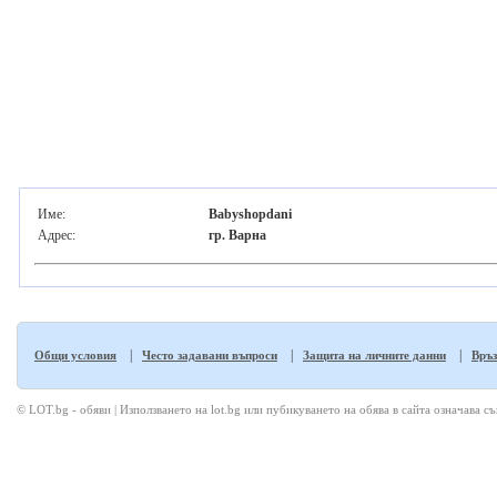
Име:
Babyshopdani
Адрес:
гр. Варна
|
|
|
Общи условия
Често задавани въпроси
Защита на личните данни
Връз
© LOT.bg - обяви | Използването на lot.bg или пубикуването на обява в сайта означава с