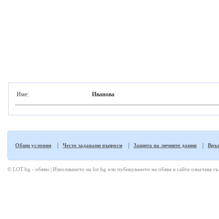
Име:
Иванова
|
|
|
Общи условия
Често задавани въпроси
Защита на личните данни
Връз
© LOT.bg - обяви | Използването на lot.bg или пубикуването на обява в сайта означава с