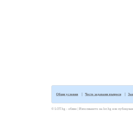
|
|
Общи условия
Често задавани въпроси
Защ
© LOT.bg - обяви | Използването на lot.bg или пубикуван