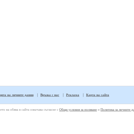
|
|
|
ита на личните данни
Връзка с нас
Реклама
Карта на сайта
ето на обява в сайта означава съгласие с
Общи условия за ползване
и
Политика за личните д