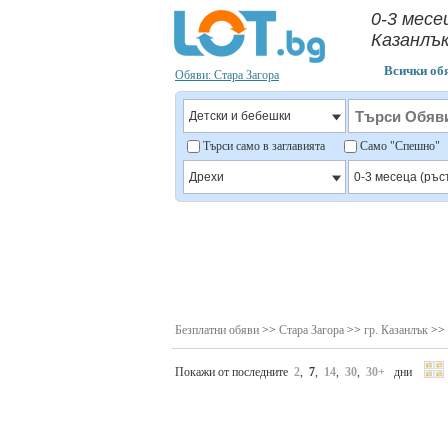
0-3 месе
Казанлъ
Всички об
Обяви: Стара Загора
Търси само в заглавията
Само "Спешно
Безплатни обяви
>>
Стара Загора
>>
гр. Казанлък
>>
Покажи от последните
2
,
7
,
14
,
30
,
30+
дни