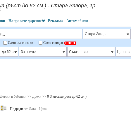
ца (ръст до 62 см.) - Стара Загора, гр.
к
яви
Направете дарение❤️
Реклама
Автомобили
"
Само със снимки
Само с видео
Детски и бебешки
>>
Дрехи
>> 0-3 месеца (ръст до 62 см.)
Подреди по:
Дата
Цена