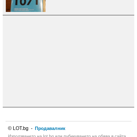
© LOT.bg -
Продавалник
Използването на lot.bg или пубикуването на обява в сайта