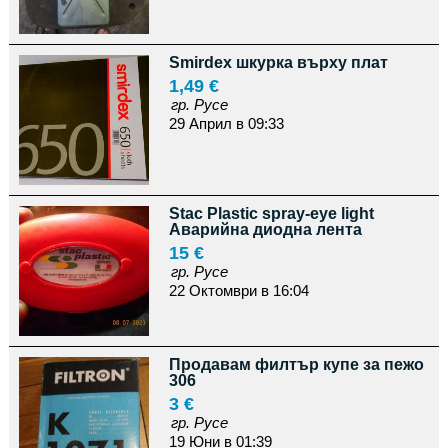
Smirdex шкурка върху плат
1,49 €
гр. Русе
29 Април в 09:33
Stac Plastic spray-eye light
Аварийна диодна лента
15 €
гр. Русе
22 Октомври в 16:04
Продавам филтър купе за пежо
306
3 €
гр. Русе
19 Юни в 01:39