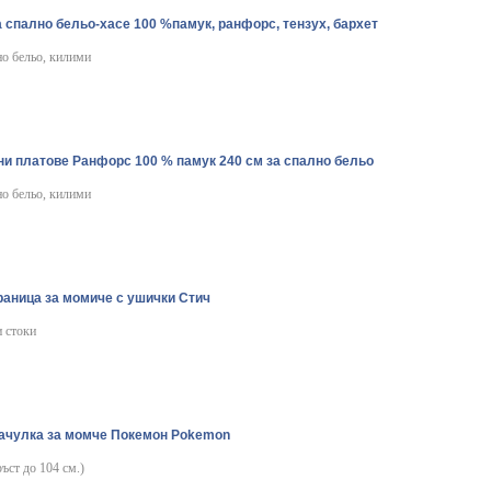
 спално бельо-хасе 100 %памук, ранфорс, тензух, бархет
но бельо, килими
ни платове Ранфорс 100 % памук 240 см за спално бельо
но бельо, килими
аница за момиче с ушички Стич
и стоки
качулка за момче Покемон Pokemon
ръст до 104 см.)