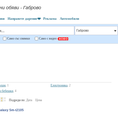
и обяви - Габрово
яви
Направете дарение❤️
Реклама
Автомобили
"
Само със снимки
Само с видео
вещи
, 1
Електроника
, 2
и бебешки
, 4
Подреди по:
Дата
Цена
alaxy Sm-t2105