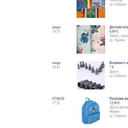
гр. Габрово
вчера
Детски пл
14:53
8,99 €
Завеси, спал
гр. Трявна
вчера
Вложки с н
10:45
7 €
Други
гр. Габрово
07/08/26
Пухкава р
17:25
13,90 €
Други детск
Фирма
гр. Габрово