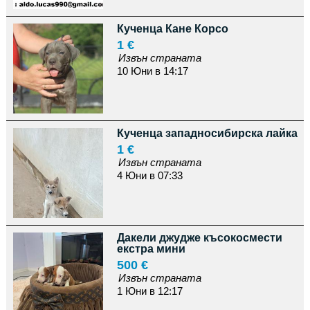
Кученца Кане Корсо
1 €
Извън страната
10 Юни в 14:17
Кученца западносибирска лайка
1 €
Извън страната
4 Юни в 07:33
Дакели джудже късокосмести
екстра мини
500 €
Извън страната
1 Юни в 12:17