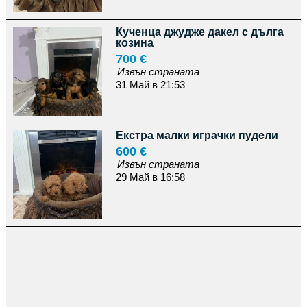
Кученца джудже дакел с дълга
козина
700 €
Извън страната
31 Май в 21:53
Екстра малки играчки пудели
600 €
Извън страната
29 Май в 16:58