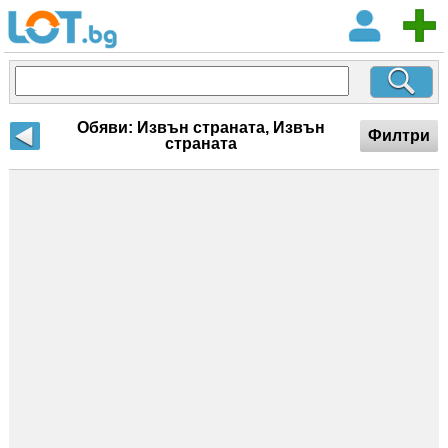
Обяви: Извън страната, Извън
Филтри
страната