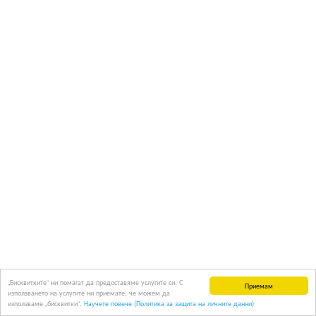
„Бисквитките“ ни помагат да предоставяме услугите си. С
Приемам
използването на услугите ни приемате, че можем да
използваме „бисквитки“.
Научете повече (Политика за защита на личните данни)